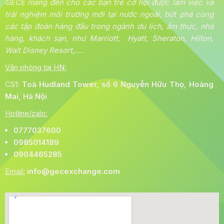
GECE mang đến cho các bạn trẻ cơ hội được làm việc và
trải nghiệm môi trường mới tại nước ngoài, bứt phá cùng
các tập đoàn hàng đầu trong ngành du lịch, ẩm thực, nhà
hàng, khách sạn, như Marriott, Hyatt, Sheraton, Hilton,
Walt Disney Resort,….
Văn phòng tại HN:
CS1:
Toà
Hudland Tower, số 6 Nguyễn Hữu Thọ, Hoàng
Mai, Hà Nội
Hotline/zalo:
0777037600
0985014189
0904465285
Email:
info@gecexchange.com