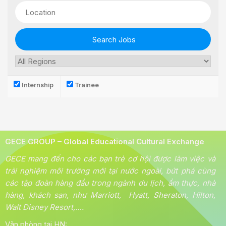
Internship
Trainee
GECE GROUP – Global Educational Cultural Exchange
GECE mang đến cho các bạn trẻ cơ hội được làm việc và
trải nghiệm môi trường mới tại nước ngoài, bứt phá cùng
các tập đoàn hàng đầu trong ngành du lịch, ẩm thực, nhà
hàng, khách sạn, như Marriott, Hyatt, Sheraton, Hilton,
Walt Disney Resort,….
Văn phòng tại HN: