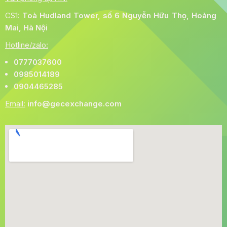
CS1:
Toà
Hudland Tower, số 6 Nguyễn Hữu Thọ, Hoàng
Mai, Hà Nội
Hotline/zalo:
0777037600
0985014189
0904465285
Email:
info@gecexchange.com