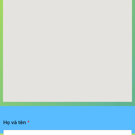
Họ và tên
*