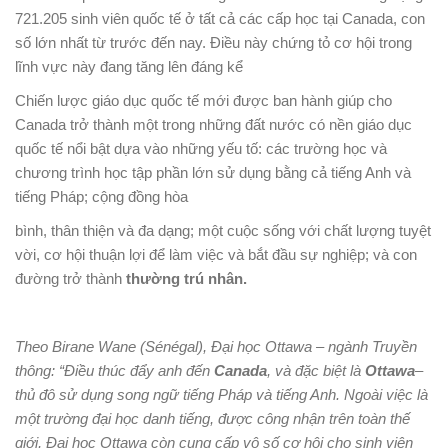
721.205 sinh viên quốc tế ở tất cả các cấp học tại Canada, con
số lớn nhất từ ​​trước đến nay. Điều này chứng tỏ cơ hội trong
lĩnh vực này đang tăng lên đáng kể
Chiến lược giáo dục quốc tế mới được ban hành giúp cho
Canada trở thành một trong những đất nước có nền giáo dục
quốc tế nổi bật dựa vào những yếu tố: các trường học và
chương trình học tập phần lớn sử dụng bằng cả tiếng Anh và
tiếng Pháp; cộng đồng hòa
bình, thân thiện và đa dạng; một cuộc sống với chất lượng tuyệt
vời, cơ hội thuận lợi để làm việc và bắt đầu sự nghiệp; và con
đường trở thành
thường trú nhân.
Theo Birane Wane (Sénégal), Đại học Ottawa – ngành Truyền
thông:
“Điều thúc đẩy
anh
đến
Canada
, và đặc biệt là
Ottawa
–
thủ đô sử dụng song ngữ tiếng Pháp và tiếng Anh. Ngoài việc là
một trường đại học danh tiếng, được công nhận trên toàn thế
giới, Đại học Ottawa còn cung cấp vô số cơ hội cho sinh viên