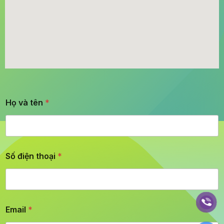
Họ và tên
*
Số điện thoại
*
Email
*