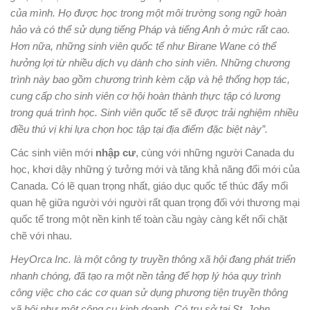
của mình. Họ được học trong một môi trường song ngữ hoàn
hảo và có thể sử dụng tiếng Pháp và tiếng Anh ở mức rất cao.
Hơn nữa, những sinh viên quốc tế như
Birane Wane
có thể
hưởng lợi từ nhiều dịch vụ dành cho sinh viên. Những chương
trình này bao gồm chương trình kèm cặp và hệ thống hợp tác,
cung cấp cho sinh viên cơ hội hoàn thành thực tập có lương
trong quá trình học. Sinh viên quốc tế sẽ được trải nghiệm nhiều
điều thú vị khi lựa chọn học tập tại địa điểm đặc biệt này”.
Các sinh viên mới
nhập cư
, cùng với những người Canada du
học, khơi dậy những ý tưởng mới và tăng khả năng đổi mới của
Canada. Có lẽ quan trọng nhất, giáo dục quốc tế thúc đẩy mối
quan hệ giữa người với người rất quan trọng đối với thương mại
quốc tế trong một nền kinh tế toàn cầu ngày càng kết nối chặt
chẽ với nhau.
HeyOrca Inc. là một công ty truyền thông xã hội đang phát triển
nhanh chóng, đã tạo ra một nền tảng để hợp lý hóa quy trình
công việc cho các cơ quan sử dụng phương tiện truyền thông
xã hội như một công cụ kinh doanh. Có trụ sở tại St. John,