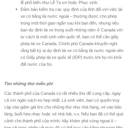
lễ phổ biến như Lễ Tạ ơn hoặc Phục sinh.
Đảm bảo kiểm tra các quy định của tỉnh đối với việc lái
xe có bằng lái nước ngoài – thường được cho phép
trong một thời gian ngắn sau khi bạn đến, nhưng nếu
bạn dự định lái xe trong suốt những năm ở Canada với
tư cách là một sinh viên quốc tế, bạn có thể cần giấy
phép lái xe Canada. Chính phủ Canada khuyến nghị
rằng bất kỳ ai dự định lái xe có bằng lái nước ngoài nên
có Giấy phép lái xe quốc tế (IDP) trước khi họ rời khỏi
đất nước của họ.
Tìm những thứ miễn phí
Các thành phố của Canada có rất nhiều thứ để cung cấp, ngay
cả với ngân sách eo hẹp nhất. Là sinh viên, bạn có quyền truy
cập vào giảm giá lớn cho những thứ như nhà hàng, vé vào bảo
tàng, buổi hòa nhạc hoặc vé nhà hát, v.v. Nếu bạn đã có thẻ quá
cảnh cho thành phố của mình, hãy khám phá vùng ngoại ô –
bạn sẽ ngạc nhiên về mức độ có thể truy cập bằng phương tiện