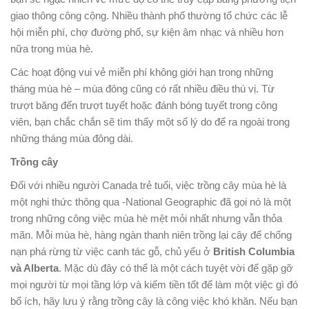
giao thông công cộng. Nhiều thành phố thường tổ chức các lễ
hội miễn phí, chợ đường phố, sự kiện âm nhạc và nhiều hơn
nữa trong mùa hè.
Các hoạt động vui vẻ miễn phí không giới hạn trong những
tháng mùa hè – mùa đông cũng có rất nhiều điều thú vị. Từ
trượt băng đến trượt tuyết hoặc đánh bóng tuyết trong công
viên, bạn chắc chắn sẽ tìm thấy một số lý do để ra ngoài trong
những tháng mùa đông dài.
Trồng cây
Đối với nhiều người Canada trẻ tuổi, việc trồng cây mùa hè là
một nghi thức thông qua -National Geographic đã gọi nó là một
trong những công việc mùa hè mệt mỏi nhất nhưng vẫn thỏa
mãn. Mỗi mùa hè, hàng ngàn thanh niên trồng lại cây để chống
nạn phá rừng từ việc canh tác gỗ, chủ yếu ở
British Columbia
và Alberta
. Mặc dù đây có thể là một cách tuyệt vời để gặp gỡ
mọi người từ mọi tầng lớp và kiếm tiền tốt để làm một việc gì đó
bổ ích, hãy lưu ý rằng trồng cây là công việc khó khăn. Nếu bạn