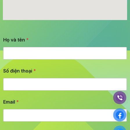
Họ và tên
*
Số điện thoại
*
Email
*