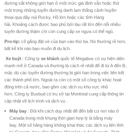
đường sắt không giới hạn ở một mức giá định sẵn hoặc thử
một trong những tuyến đường danh lam thắng cảnh huyền
thoại qua dãy núi Rocky, Hồ lớn hoặc các tỉnh Hàng
hải. Khoảng cách được bao phủ bởi tàu rất lớn đến nỗi nhiều
tuyến đường thậm chí còn cung cấp xe ngựa có thể ngủ.
Pro-tip:
cố gắng đặt vé của bạn vào thứ ba. Nó thường rẻ hơn,
bất kể khi nào bạn muốn đi du lịch.
Xe buýt
: Công ty
xe khách
quốc tế Megabus có sự hiện diện
mạnh mẽ ở Canada và thường là cách rẻ nhất để đi từ A đến B,
mặc dù các tuyến đường thường bị giới hạn trong việc liên kết
các thành phố lớn. Ngoài ra còn có một số công ty khác hoạt
động trên cả nước, bao gồm các dịch vụ khu vực nhỏ
hơn. Công ty Busbud có trụ sở tại Montreal cung cấp thông tin
cập nhật về lịch trình và dịch vụ .
Máy bay
: Đôi khi cách duy nhất để đến bất cứ nơi nào ở
Canada trong một khung thời gian hợp lý là bằng máy
bay. Một số hãng hàng không khai thác các dịch vụ liên tỉnh