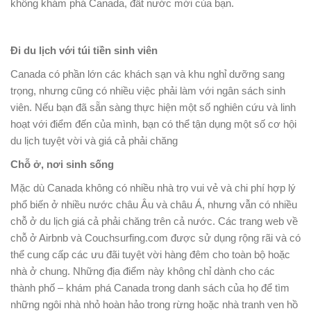
không khám phá Canada, đất nước mới của bạn.
Đi du lịch với túi tiền sinh viên
Canada có phần lớn các khách sạn và khu nghỉ dưỡng sang
trọng, nhưng cũng có nhiều việc phải làm với ngân sách sinh
viên. Nếu bạn đã sẵn sàng thực hiện một số nghiên cứu và linh
hoạt với điểm đến của mình, bạn có thể tận dụng một số cơ hội
du lịch tuyệt vời và giá cả phải chăng
Chỗ ở, nơi sinh sống
Mặc dù Canada không có nhiều nhà trọ vui vẻ và chi phí hợp lý
phổ biến ở nhiều nước châu Âu và châu Á, nhưng vẫn có nhiều
chỗ ở du lịch giá cả phải chăng trên cả nước. Các trang web về
chỗ ở Airbnb và Couchsurfing.com được sử dụng rộng rãi và có
thể cung cấp các ưu đãi tuyệt vời hàng đêm cho toàn bộ hoặc
nhà ở chung. Những địa điểm này không chỉ dành cho các
thành phố – khám phá Canada trong danh sách của họ để tìm
những ngôi nhà nhỏ hoàn hảo trong rừng hoặc nhà tranh ven hồ