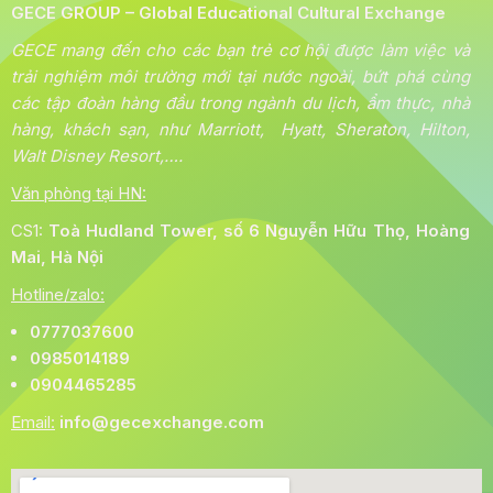
GECE GROUP – Global Educational Cultural Exchange
GECE mang đến cho các bạn trẻ cơ hội được làm việc và
trải nghiệm môi trường mới tại nước ngoài, bứt phá cùng
các tập đoàn hàng đầu trong ngành du lịch, ẩm thực, nhà
hàng, khách sạn, như Marriott, Hyatt, Sheraton, Hilton,
Walt Disney Resort,….
Văn phòng tại HN:
CS1:
Toà
Hudland Tower, số 6 Nguyễn Hữu Thọ, Hoàng
Mai, Hà Nội
Hotline/zalo:
0777037600
0985014189
0904465285
Email:
info@gecexchange.com