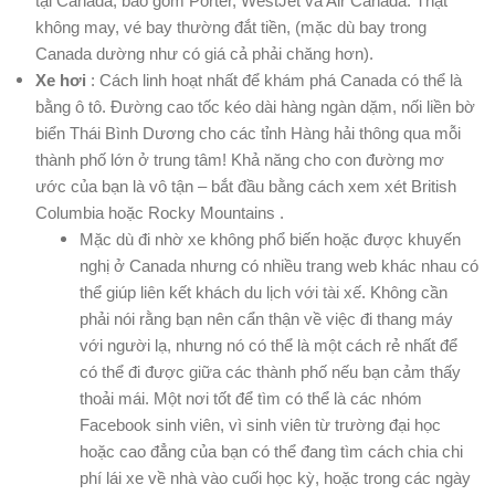
tại Canada, bao gồm Porter, WestJet và Air Canada. Thật
không may, vé bay thường đắt tiền, (mặc dù bay trong
Canada dường như có giá cả phải chăng hơn).
Xe hơi
: Cách linh hoạt nhất để khám phá Canada có thể là
bằng ô tô. Đường cao tốc kéo dài hàng ngàn dặm, nối liền bờ
biển Thái Bình Dương cho các tỉnh Hàng hải thông qua mỗi
thành phố lớn ở trung tâm! Khả năng cho con đường mơ
ước của bạn là vô tận – bắt đầu bằng cách xem xét British
Columbia hoặc Rocky Mountains .
Mặc dù đi nhờ xe không phổ biến hoặc được khuyến
nghị ở Canada nhưng có nhiều trang web khác nhau có
thể giúp liên kết khách du lịch với tài xế. Không cần
phải nói rằng bạn nên cẩn thận về việc đi thang máy
với người lạ, nhưng nó có thể là một cách rẻ nhất để
có thể đi được giữa các thành phố nếu bạn cảm thấy
thoải mái. Một nơi tốt để tìm có thể là các nhóm
Facebook sinh viên, vì sinh viên từ trường đại học
hoặc cao đẳng của bạn có thể đang tìm cách chia chi
phí lái xe về nhà vào cuối học kỳ, hoặc trong các ngày