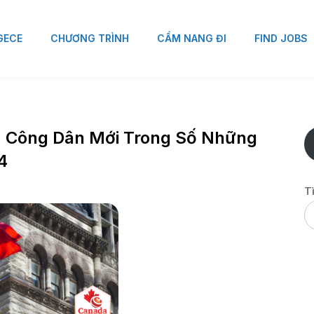
 GECE
CHƯƠNG TRÌNH
CẨM NANG ĐI
FIND JOBS
 Công Dân Mới Trong Số Những
4
T