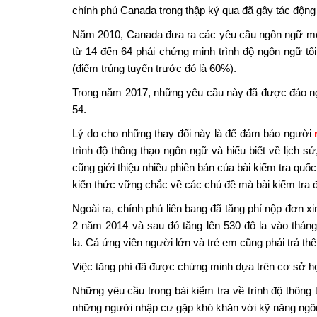
chính phủ Canada trong thập kỷ qua đã gây tác động t
Năm 2010, Canada đưa ra các yêu cầu ngôn ngữ mới 
từ 14 đến 64 phải chứng minh trình độ ngôn ngữ tối 
(điểm trúng tuyển trước đó là 60%).
Trong năm 2017, những yêu cầu này đã được đảo ng
54.
Lý do cho những thay đổi này là để đảm bảo người
trình độ thông thạo ngôn ngữ và hiểu biết về lịch sử,
cũng giới thiệu nhiều phiên bản của bài kiểm tra quốc
kiến ​​thức vững chắc về các chủ đề mà bài kiểm tra 
Ngoài ra, chính phủ liên bang đã tăng phí nộp đơn xi
2 năm 2014 và sau đó tăng lên 530 đô la vào thá
la. Cả ứng viên người lớn và trẻ em cũng phải trả th
Việc tăng phí đã được chứng minh dựa trên cơ sở họ đ
Những yêu cầu trong bài kiểm tra về trình độ thôn
những người nhập cư gặp khó khăn với kỹ năng ngôn