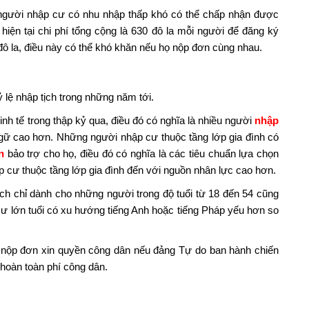
 người nhập cư có nhu nhập thấp khó có thể chấp nhận được
iện tại chi phí tổng cộng là 630 đô la mỗi người để đăng ký
 đô la, điều này có thể khó khăn nếu họ nộp đơn cùng nhau.
ỷ lệ nhập tịch trong những năm tới.
inh tế trong thập kỷ qua, điều đó có nghĩa là nhiều người
nhập
ữ cao hơn. Những người nhập cư thuộc tầng lớp gia đình có
n
bảo trợ cho họ, điều đó có nghĩa là các tiêu chuẩn lựa chọn
p cư thuộc tầng lớp gia đình đến với nguồn nhân lực cao hơn.
ch chỉ dành cho những người trong độ tuổi từ 18 đến 54 cũng
 cư lớn tuổi có xu hướng tiếng Anh hoặc tiếng Pháp yếu hơn so
c nộp đơn xin quyền công dân nếu đảng Tự do ban hành chiến
hoàn toàn phí công dân.