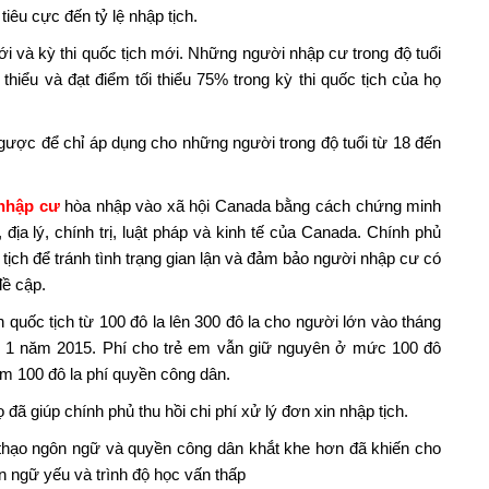
iêu cực đến tỷ lệ nhập tịch.
và kỳ thi quốc tịch mới. Những người nhập cư trong độ tuổi
thiểu và đạt điểm tối thiểu 75% trong kỳ thi quốc tịch của họ
ược để chỉ áp dụng cho những người trong độ tuổi từ 18 đến
nhập cư
hòa nhập vào xã hội Canada bằng cách chứng minh
 địa lý, chính trị, luật pháp và kinh tế của Canada. Chính phủ
 tịch để tránh tình trạng gian lận và đảm bảo người nhập cư có
đề cập.
n quốc tịch từ 100 đô la lên 300 đô la cho người lớn vào tháng
ng 1 năm 2015. Phí cho trẻ em vẫn giữ nguyên ở mức 100 đô
êm 100 đô la phí quyền công dân.
ã giúp chính phủ thu hồi chi phí xử lý đơn xin nhập tịch.
g thạo ngôn ngữ và quyền công dân khắt khe hơn đã khiến cho
 ngữ yếu và trình độ học vấn thấp