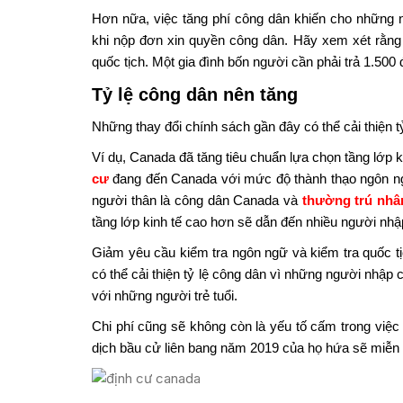
Hơn nữa, việc tăng phí công dân khiến cho những
khi nộp đơn xin quyền công dân. Hãy xem xét rằng h
quốc tịch. Một gia đình bốn người cần phải trả 1.500
Tỷ lệ công dân nên tăng
Những thay đổi chính sách gần đây có thể cải thiện t
Ví dụ, Canada đã tăng tiêu chuẩn lựa chọn tầng lớp k
cư
đang đến Canada với mức độ thành thạo ngôn ng
người thân là công dân Canada và
thường trú nhâ
tầng lớp kinh tế cao hơn sẽ dẫn đến nhiều người nhậ
Giảm yêu cầu kiểm tra ngôn ngữ và kiểm tra quốc tị
có thể cải thiện tỷ lệ công dân vì những người nhập
với những người trẻ tuổi.
Chi phí cũng sẽ không còn là yếu tố cấm trong việ
dịch bầu cử liên bang năm 2019 của họ hứa sẽ miễn 