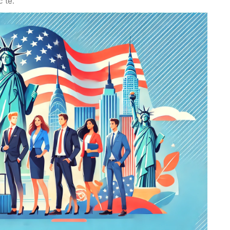
c tế.