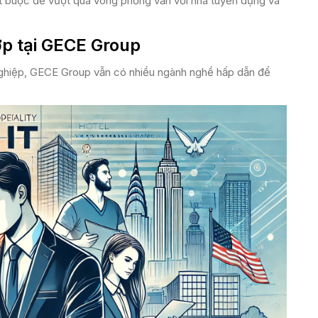
t buộc để vượt qua vòng phỏng vấn với nhà tuyển dụng và
p tại GECE Group
nghiệp, GECE Group vẫn có nhiều ngành nghề hấp dẫn để