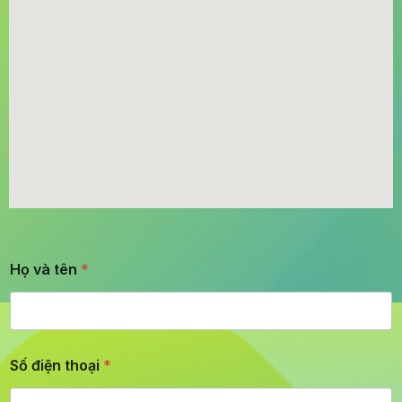
Họ và tên
*
Số điện thoại
*