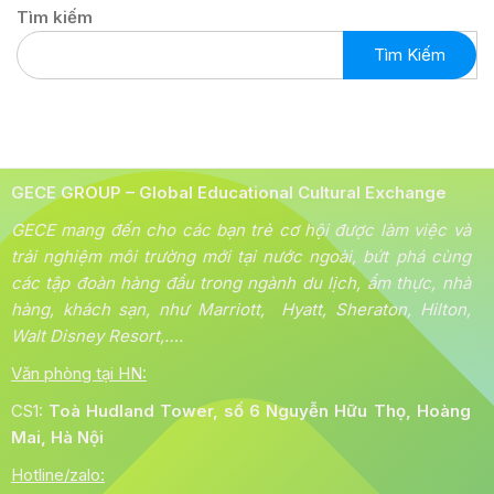
Tìm kiếm
Tìm Kiếm
GECE GROUP – Global Educational Cultural Exchange
GECE mang đến cho các bạn trẻ cơ hội được làm việc và
trải nghiệm môi trường mới tại nước ngoài, bứt phá cùng
các tập đoàn hàng đầu trong ngành du lịch, ẩm thực, nhà
hàng, khách sạn, như Marriott, Hyatt, Sheraton, Hilton,
Walt Disney Resort,….
Văn phòng tại HN:
CS1:
Toà
Hudland Tower, số 6 Nguyễn Hữu Thọ, Hoàng
Mai, Hà Nội
Hotline/zalo: