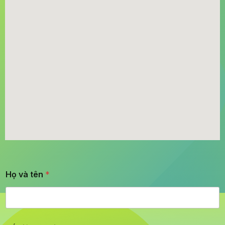
Họ và tên
*