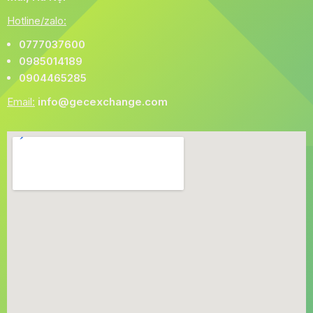
Hotline/zalo:
0777037600
0985014189
0904465285
Email:
info@gecexchange.com