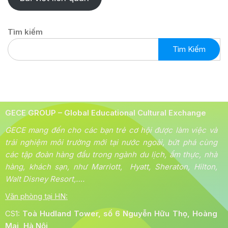
Tìm kiếm
Tìm Kiếm
GECE GROUP – Global Educational Cultural Exchange
GECE mang đến cho các bạn trẻ cơ hội được làm việc và
trải nghiệm môi trường mới tại nước ngoài, bứt phá cùng
các tập đoàn hàng đầu trong ngành du lịch, ẩm thực, nhà
hàng, khách sạn, như Marriott, Hyatt, Sheraton, Hilton,
Walt Disney Resort,….
Văn phòng tại HN:
CS1:
Toà
Hudland Tower, số 6 Nguyễn Hữu Thọ, Hoàng
Mai, Hà Nội