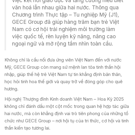
việc kết nối giáo dục và tăng cường hiểu biết
văn hoá lẫn nhau giữa hai nước. Thông qua
Chương trình Thực tập – Tu nghiệp Mỹ (J1),
GECE Group đã giúp hàng trăm bạn trẻ Việt
Nam có cơ hội trải nghiệm môi trường làm
việc quốc tế, rèn luyện kỹ năng, nâng cao
ngoại ngữ và mở rộng tầm nhìn toàn cầu.
Không chỉ là cầu nối đưa ứng viên Việt Nam đến với nước
Mỹ, GECE Group còn mang sứ mệnh lan tỏa tinh thần hội
nhập, giúp thế hệ trẻ Việt Nam tự tin khẳng định bản thân,
học hỏi tinh hoa thế giới và quay trở về đóng góp cho quê
hương.
Hội nghị Thượng đỉnh Kinh doanh Việt Nam – Hoa Kỳ 2025
không chỉ đánh dấu một cột mốc trong quan hệ hợp tác giữa
hai nước, mà còn khẳng định vai trò tiên phong của những tổ
chức như GECE Group – nơi hội tụ của tri thức, cơ hội và tinh
thần kiến tạo tương lai.