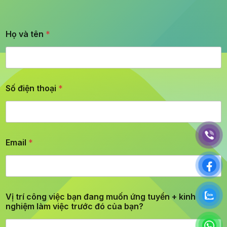
Họ và tên
*
Số điện thoại
*
Email
*
Vị trí công việc bạn đang muốn ứng tuyển + kinh
nghiệm làm việc trước đó của bạn?