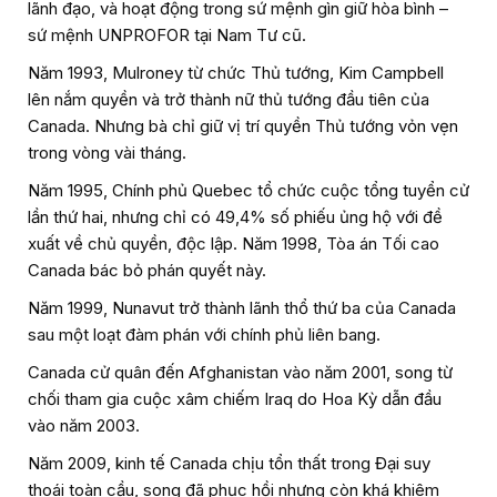
lãnh đạo, và hoạt động trong sứ mệnh gìn giữ hòa bình –
sứ mệnh UNPROFOR tại Nam Tư cũ.
Năm 1993, Mulroney từ chức Thủ tướng, Kim Campbell
lên nắm quyền và trở thành nữ thủ tướng đầu tiên của
Canada. Nhưng bà chỉ giữ vị trí quyền Thủ tướng vỏn vẹn
trong vòng vài tháng.
Năm 1995, Chính phủ Quebec tổ chức cuộc tổng tuyển cử
lần thứ hai, nhưng chỉ có 49,4% số phiếu ủng hộ với đề
xuất về chủ quyền, độc lập. Năm 1998, Tòa án Tối cao
Canada bác bỏ phán quyết này.
Năm 1999, Nunavut trở thành lãnh thổ thứ ba của Canada
sau một loạt đàm phán với chính phủ liên bang.
Canada cử quân đến Afghanistan vào năm 2001, song từ
chối tham gia cuộc xâm chiếm Iraq do Hoa Kỳ dẫn đầu
vào năm 2003.
Năm 2009, kinh tế Canada chịu tổn thất trong Đại suy
thoái toàn cầu, song đã phục hồi nhưng còn khá khiêm