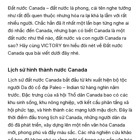
Đất nước Canada – đất nước lá phong, cái tên nghe tưởng
như rất đỗi quen thuộc nhưng hóa ra lại khá lạ lẫm với rất
nhiều người. Chắc hẳn đã ít nhất một lần bạn từng nghe ai
đó nhắc đến Canada, nhưng bạn có biết Canada là một
đất nước như thế nào, đất nước và con người Canada ra
sao? Hãy cùng VICTORY tìm hiểu đôi nét về Đất nước
Canada qua bài viết dưới đây nhé.
Lịch sử hình thành nước Canada
Lịch sử đất nước Canada bắt đầu từ khi xuất hiện bộ tộc
người Da đỏ cổ đại Paleo – Indian từ hàng nghìn năm
trước. Đặc trưng của xã hội Thổ dân Canada bao có các
khu sinh sống, khu nông nghiệp, với kết cấu phân tầng xã
hội phức tạp, và hình thành các mạng lưới mậu dịch. Đây là
thời điểm đầu trong lịch sử Canada, những người dân da
đỏ đã phát triển, xây dựng lên một nền văn hóa Canada
mới, phong phú và đầy màu sắc. Các nhà nghiên cứu khảo
cổ học đã khám phá ra rằng một số trong các nền văn hóa