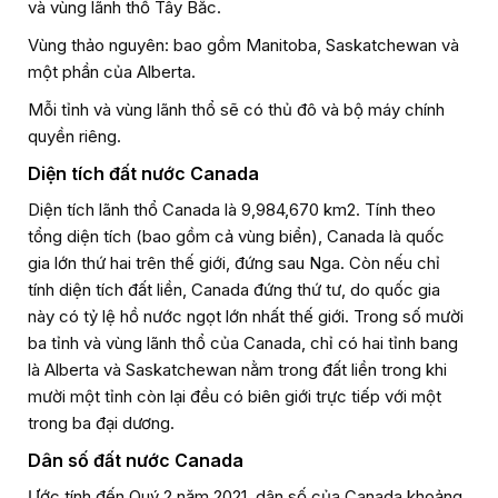
và vùng lãnh thổ Tây Bắc.
Vùng thảo nguyên: bao gồm Manitoba, Saskatchewan và
một phần của Alberta.
Mỗi tỉnh và vùng lãnh thổ sẽ có thủ đô và bộ máy chính
quyền riêng.
Diện tích đất nước Canada
Diện tích lãnh thổ Canada là 9,984,670 km2. Tính theo
tổng diện tích (bao gồm cả vùng biển), Canada là quốc
gia lớn thứ hai trên thế giới, đứng sau Nga. Còn nếu chỉ
tính diện tích đất liền, Canada đứng thứ tư, do quốc gia
này có tỷ lệ hồ nước ngọt lớn nhất thế giới. Trong số mười
ba tỉnh và vùng lãnh thổ của Canada, chỉ có hai tỉnh bang
là Alberta và Saskatchewan nằm trong đất liền trong khi
mười một tỉnh còn lại đều có biên giới trực tiếp với một
trong ba đại dương.
Dân số đất nước Canada
Ước tính đến Quý 2 năm 2021, dân số của Canada khoảng