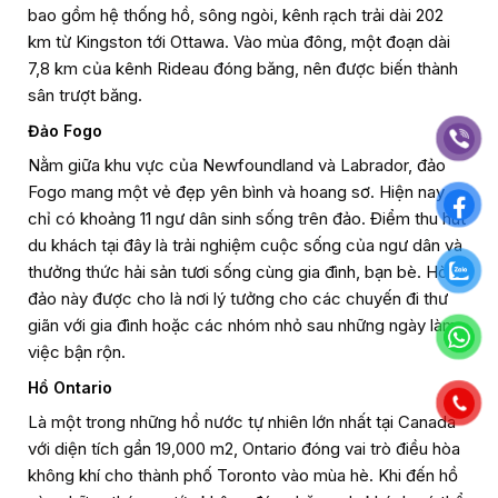
bao gồm hệ thống hồ, sông ngòi, kênh rạch trải dài 202
km từ Kingston tới Ottawa. Vào mùa đông, một đoạn dài
7,8 km của kênh Rideau đóng băng, nên được biến thành
sân trượt băng.
Đảo Fogo
Nằm giữa khu vực của Newfoundland và Labrador, đảo
Fogo mang một vẻ đẹp yên bình và hoang sơ. Hiện nay
chỉ có khoảng 11 ngư dân sinh sống trên đảo. Điểm thu hút
du khách tại đây là trải nghiệm cuộc sống của ngư dân và
thưởng thức hải sản tươi sống cùng gia đình, bạn bè. Hòn
đảo này được cho là nơi lý tưởng cho các chuyến đi thư
giãn với gia đình hoặc các nhóm nhỏ sau những ngày làm
việc bận rộn.
Hồ Ontario
Là một trong những hồ nước tự nhiên lớn nhất tại Canada
với diện tích gần 19,000 m2, Ontario đóng vai trò điều hòa
không khí cho thành phố Toronto vào mùa hè. Khi đến hồ