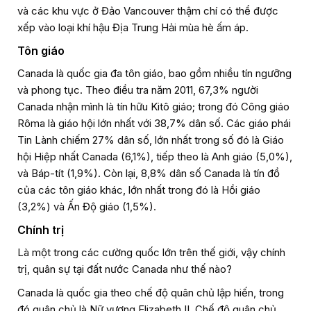
và các khu vực ở Đảo Vancouver thậm chí có thể được
xếp vào loại khí hậu Địa Trung Hải mùa hè ấm áp.
Tôn giáo
Canada là quốc gia đa tôn giáo, bao gồm nhiều tín ngưỡng
và phong tục. Theo điều tra năm 2011, 67,3% người
Canada nhận mình là tín hữu Kitô giáo; trong đó Công giáo
Rôma là giáo hội lớn nhất với 38,7% dân số. Các giáo phái
Tin Lành chiếm 27% dân số, lớn nhất trong số đó là Giáo
hội Hiệp nhất Canada (6,1%), tiếp theo là Anh giáo (5,0%),
và Báp-tít (1,9%). Còn lại, 8,8% dân số Canada là tín đồ
của các tôn giáo khác, lớn nhất trong đó là Hồi giáo
(3,2%) và Ấn Độ giáo (1,5%).
Chính trị
Là một trong các cường quốc lớn trên thế giới, vậy chính
trị, quân sự tại đất nước Canada như thế nào?
Canada là quốc gia theo chế độ quân chủ lập hiến, trong
đó quân chủ là Nữ vương Elizabeth II. Chế độ quân chủ