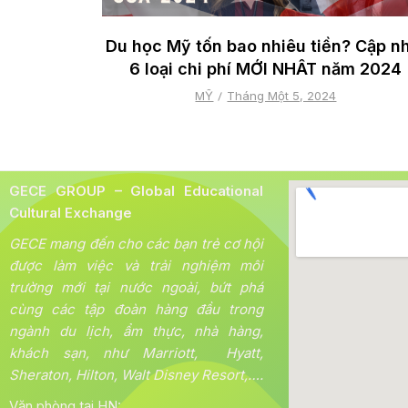
Du học Mỹ tốn bao nhiêu tiền? Cập n
6 loại chi phí MỚI NHÂT năm 2024
MỸ
Tháng Một 5, 2024
GECE GROUP – Global Educational
Cultural Exchange
GECE mang đến cho các bạn trẻ cơ hội
được làm việc và trải nghiệm môi
trường mới tại nước ngoài, bứt phá
cùng các tập đoàn hàng đầu trong
ngành du lịch, ẩm thực, nhà hàng,
khách sạn, như Marriott, Hyatt,
Sheraton, Hilton, Walt Disney Resort,….
Văn phòng tại HN: