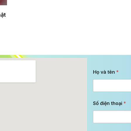
hật
Họ và tên
*
Số điện thoại
*