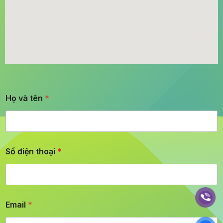
Họ và tên
*
Số điện thoại
*
Email
*