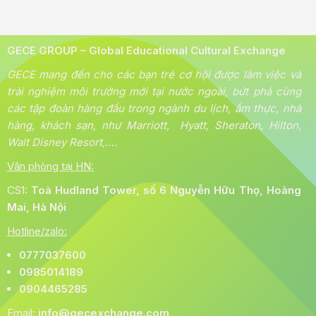
GECE GROUP – Global Educational Cultural Exchange
GECE mang đến cho các bạn trẻ cơ hội được làm việc và
trải nghiệm môi trường mới tại nước ngoài, bứt phá cùng
các tập đoàn hàng đầu trong ngành du lịch, ẩm thực, nhà
hàng, khách sạn, như Marriott, Hyatt, Sheraton, Hilton,
Walt Disney Resort,….
Văn phòng tại HN:
CS1:
Toà
Hudland Tower, số 6 Nguyễn Hữu Thọ, Hoàng
Mai, Hà Nội
Hotline/zalo:
0777037600
0985014189
0904465285
Email:
info@gecexchange.com