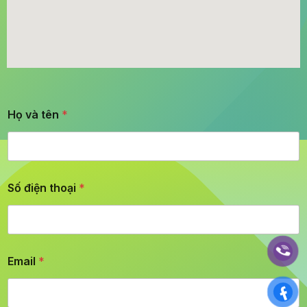
Họ và tên
*
Số điện thoại
*
Email
*