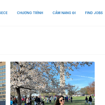
 GECE
CHƯƠNG TRÌNH
CẨM NANG ĐI
FIND JOBS