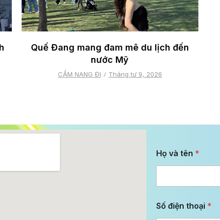
h
Quế Đang mang đam mê du lịch đến
nước Mỹ
CẨM NANG ĐI
Tháng tư 9, 2026
Họ và tên
*
Số điện thoại
*