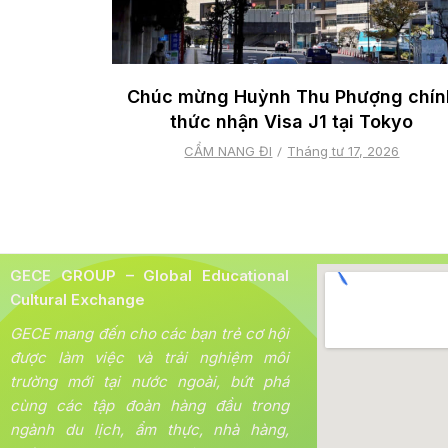
Chúc mừng Huỳnh Thu Phượng chín
thức nhận Visa J1 tại Tokyo
CẨM NANG ĐI
Tháng tư 17, 2026
GECE GROUP – Global Educational
Cultural Exchange
GECE mang đến cho các bạn trẻ cơ hội
được làm việc và trải nghiệm môi
trường mới tại nước ngoài, bứt phá
cùng các tập đoàn hàng đầu trong
ngành du lịch, ẩm thực, nhà hàng,