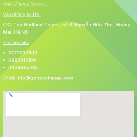
Walt Disney Resort,….
Văn phòng tại HN:
CS1:
Toà
Hudland Tower, số 6 Nguyễn Hữu Thọ, Hoàng
Mai, Hà Nội
Hotline/zalo:
0777037600
0985014189
0904465285
Email:
info@gecexchange.com