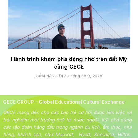
Hành trình khám phá đáng nhớ trên đất Mỹ
cùng GECE
CẨM NANG ĐI
Tháng ba 9, 2026
GECE GROUP – Global Educational Cultural Exchange
GECE mang đến cho các bạn trẻ cơ hội được làm việc và
trải nghiệm môi trường mới tại nước ngoài, bứt phá cùng
các tập đoàn hàng đầu trong ngành du lịch, ẩm thực, nhà
hàng, khách sạn, như Marriott, Hyatt, Sheraton, Hilton,