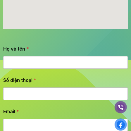
Họ và tên
*
Số điện thoại
*
Email
*